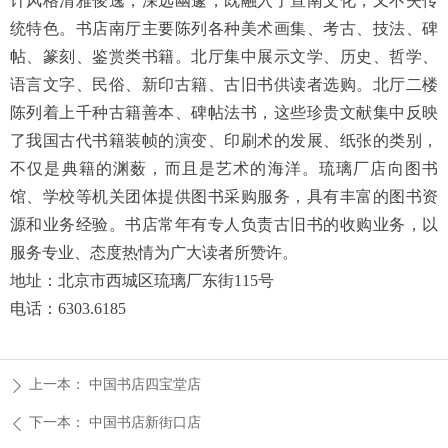
计风格清雅俊逸，深远幽邃，既融入了宣南文化，又不失传
统特色。书店南厅主要陈列各种美术画集、考古、技法、碑
帖、篆刻、鉴赏类书籍。北厅集中展示文学、历史、哲学、
语言文字、民俗、新印古籍、古旧书供读者选购。北厅二楼
陈列着上千种古籍善本、碑帖法书，这些珍贵文献集中反映
了我国古代书籍装帧的演变、印刷术的发展、纸张的类别，
不仅是典籍的渊薮，而且是艺术的海洋。琉璃厂店向图书
馆、学校等机关团体提供图书采购服务，具有丰富的图书资
源和业务经验。书店常年有专人负责古旧书的收购业务，以
服务专业、态度热情为广大读者所赞许。
地址：北京市西城区琉璃厂东街115号
电话：6303.6185
上一本：
中国书店四宝堂店
ꄲ
下一本：
中国书店新街口店
ꄴ