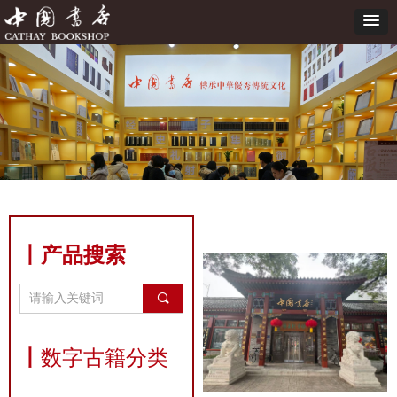
丨产品搜索
끠
丨
数字古籍分类