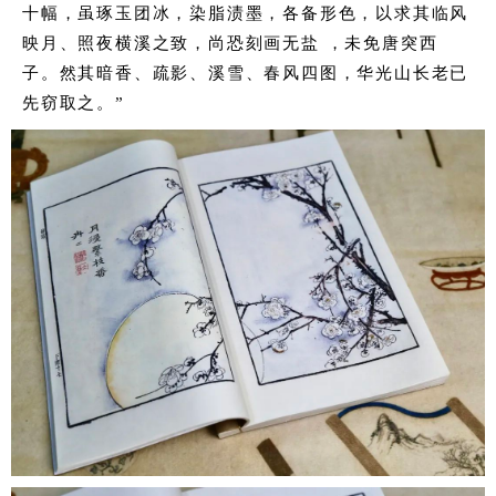
十幅，虽琢玉团冰，染脂渍墨，各备形色，以求其临风
映月、照夜横溪之致，尚恐刻画无盐 ，未免唐突西
子。然其暗香、疏影、溪雪、春风四图，华光山长老已
先窃取之。”