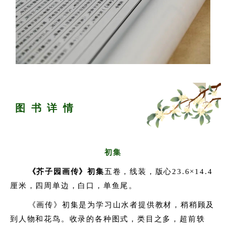
图 书 详 情
初集
《芥子园画传》初集
五卷，线装，版心23.6×14.4
厘米，四周单边，白口，单鱼尾。
《画传》初集是为学习山水者提供教材，稍稍顾及
到人物和花鸟。收录的各种图式，类目之多，超前轶