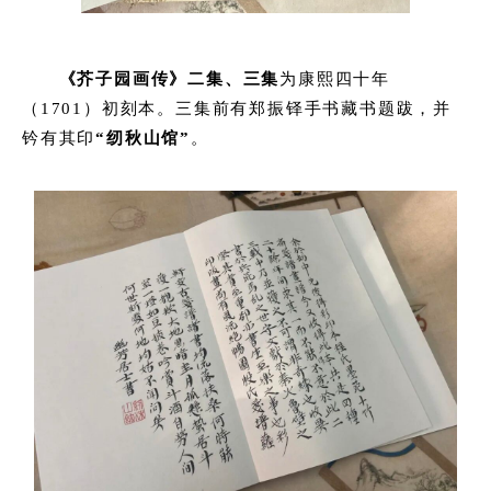
《芥子园画传》二集、三集
为康熙四十年
（1701）初刻本。三集前有郑振铎手书藏书题跋，并
钤有其印
“纫秋山馆”
。