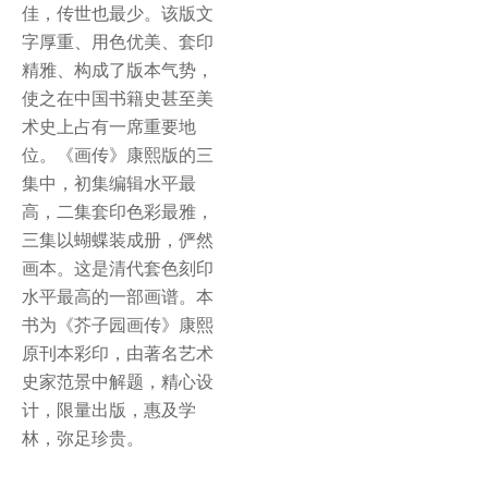
佳，传世也最少。该版文
字厚重、用色优美、套印
精雅、构成了版本气势，
使之在中国书籍史甚至美
术史上占有一席重要地
位。《画传》康熙版的三
集中，初集编辑水平最
高，二集套印色彩最雅，
三集以蝴蝶装成册，俨然
画本。这是清代套色刻印
水平最高的一部画谱。本
书为《芥子园画传》康熙
原刊本彩印，由著名艺术
史家范景中解题，精心设
计，限量出版，惠及学
林，弥足珍贵。