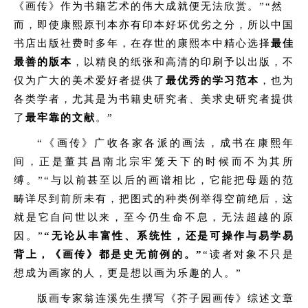
《画传》作为书籍艺术的伟大成就便无法欣赏。”“然
而，即使康熙原刊本亦有印本好坏优劣之分，所以中国
书店出版社费时多年，在存世的康熙本中精心选择
最佳
最善的版
本
，以精良的纸张和高清的印刷予以出版，不
仅为广大的美术爱好者提供了
最优秀的学习范本
，也为
各类学者，尤其是为书籍史研究者、美求
史研究者提供
了
最牢靠的文献
。”
“《画传》广收各家各派的画法，成书在康熙年
间，正是董其昌南北宗牢笼天下的时候而不为其所
缚。”“与以前甚至以后的画谱相比，它能把母题的范
畴详尽到前所未有，把图式的种类例举得空前绝后，这
就是它自问世以来，至今仍生命不息，无法超越的原
因。”
“
无论从丰富性、系统性，还是可操作与易学易
背上，《画传》都是史无前例的
。
”
“读者对象不只是
想成为画家的人，更是想以画为乐趣的人。”
版画专家翁连溪先生撰写《芥子园画传》综述文章