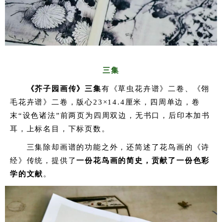
三集
《芥子园画传》三集
有《草虫花卉谱》二卷、《翎
毛花卉谱》二卷，版心23×14.4厘米，四周单边，卷
末“设色诸法”前两页为四周双边，无书口，后印本加书
耳，上标名目，下标页数。
三集除却画谱的功能之外，还简述了花鸟画的《诗
经》传统，提供了
一
份花鸟画的简史，贡献了一份色彩
学的文献
。