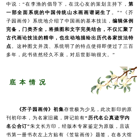
中说：“在李渔的倡导下，在沈心友的策划主持下，
第
一部全面系统的中国传统山水画画谱诞生了
。
”“《芥
子园画传》系统地介绍了中国画的基本技法，
编辑体例
完备，门类齐全，将插图和文字完美结合，
不仅汇聚了
古代画论技法的精华，也生动地描绘出历代各家技法特
点
。
这种图文并茂、系统明了的特点使得即便过了三百
多年，此书依然经久不衰，对后世影响很大。”
底 本 情 况
《芥子园画传》初集
存世极为少见，此次影印的原
刊初印本，为名家旧藏，牌记前有
“历代名公真迹宇内
名公合订”
朱文长方印，经版本专家鉴定为原版，且该
书第一册书衣左上方贴有《笠翁画传》题签，在各大馆