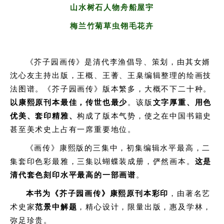
山水树石人物舟船屋宇
梅兰竹菊草虫翎毛花卉
《芥子园画传》是清代李渔倡导、策划，由其女婿
沈心友主持出版，王概、王蓍、王臬编辑整理的绘画技
法图谱。《芥子园画传》版本繁多，大概不下二十种。
以康熙原刊本最佳，传世也最少
。该版
文字厚重、用色
优美、套印精雅
、
构成了版本气势，使之在中国书籍史
甚至美术史上占有一席重要地位。
《画传》康熙版的三集中，初集编辑水平最高，二
集套印色彩最雅，三集以蝴蝶装成册，俨然画本
。
这是
清代套色刻印水平最高的一部画谱
。
本书为《芥子园画传》康熙原刊本彩印
，
由著名艺
术史家
范景中解题
，精心设计，限量出版，惠及学林，
弥足珍贵。