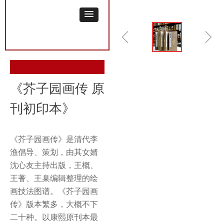
ꁆ
ꁇ
《芥子园画传 原
刊初印本》
《芥子园画传》是清代李
渔倡导、策划，由其女婿
沈心友主持出版，王概、
王蓍、王臬编辑整理的绘
画技法图谱。《芥子园画
传》版本繁多，大概不下
二十种。以康熙原刊本最