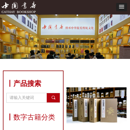
丨产品搜索
끠
丨
数字古籍分类