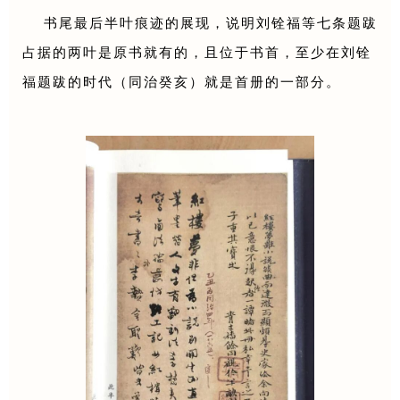
书尾最后半叶痕迹的展现，说明刘铨福等七条题跋
占据的两叶是原书就有的，且位于书首，至少在刘铨
福题跋的时代（同治癸亥）就是首册的一部分。