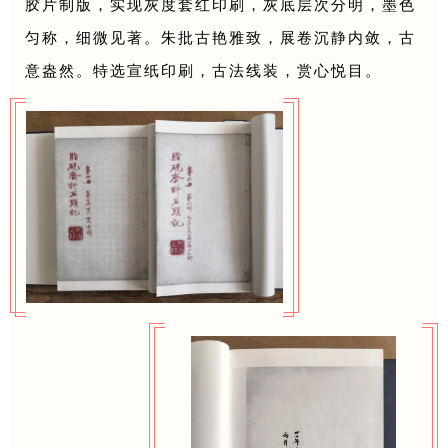
胶片制版，实现灰度套红印刷，灰底层次分明，墨色
匀称，细微见著。朱批古艳雅致，展卷沉静内敛，古
意盎然。特选宣纸印刷，古法线装，赏心悦目。