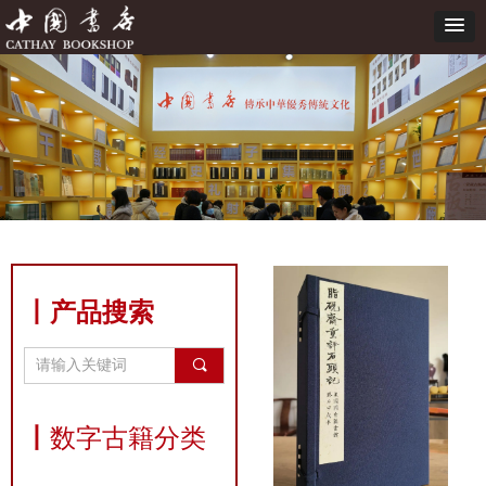
丨产品搜索
끠
丨
数字古籍分类