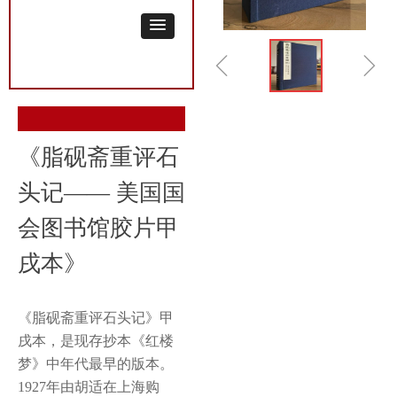
ꁆ
ꁇ
《脂砚斋重评石
头记—— 美国国
会图书馆胶片甲
戌本》
《脂砚斋重评石头记》甲
戌本，是现存抄本《红楼
梦》中年代最早的版本。
1927年由胡适在上海购