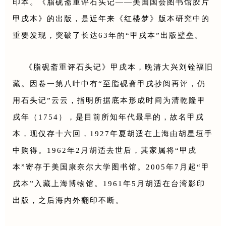
印本。《脂砚斋重评石头记——美国国会图书馆胶片
甲戌本》的出版，是近年来《红楼梦》版本研究中的
重要发现，突破了长达63年的“甲戌本”出版壁垒。
《脂砚斋重评石头记》甲戌本，晚清大兴刘铨福旧
藏。因卷一第八叶中有“至脂砚斋甲戌抄阅再评，仍
用石头记”云云，指明所据底本形成时间为清乾隆甲
戌年（1754），是目前所知年代最早的，故名甲戌
本，现仅存十六回，1927年夏胡适在上海由胡星垣手
中购得。1962年2月胡适去世后，其家属将
“甲戌
本”
寄存于美国康奈尔大学图书馆。2005年7月起
“甲
戌本”
入藏上海博物馆。1961年5月胡适在台湾影印
出版，之后海内外翻印不断。