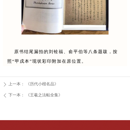
原书结尾漏拍的刘铨福、俞平伯等八条题跋，按
照“甲戌本”现状彩印附加在原位置。
上一本：
《历代小楷名品》
ꄲ
下一本：
《王羲之法帖全集》
ꄴ