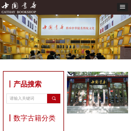
丨产品搜索
끠
丨
数字古籍分类