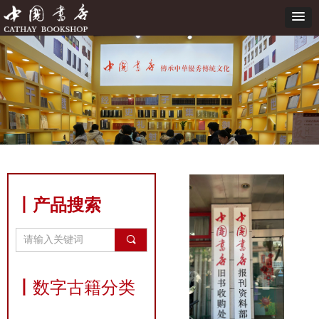
丨产品搜索
끠
丨
数字古籍分类