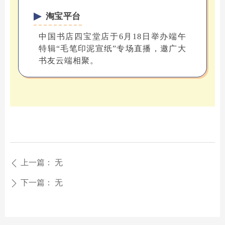
淘宝平台
中国书店四宝堂店于6月18日举办端午
特辑“毛笔印泥宣纸”专场直播，邀广大
书友云端相聚。
上一篇：
无
ꄴ
下一篇：
无
ꄲ